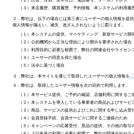
（２）氏名、性別、生年月日、電話番号、メールアドレス
（３）来店履歴、購買履歴、予約情報、本システムの利用履
２．弊社は、以下の場合には第三者にユーザーの個人情報を提供
個人情報が漏えい、滅失、改ざんされないように図ります。
（１）本システムの提供、マーケティング、新規サービス開
（２）公的機関から正当な理由により開示を要求された場合
（３）利用目的に必要な範囲で、弊社の関連会社やライセン
（４）ユーザーの同意を得た場合
（５）法令に基づく場合
３．弊社は、本サイトを通じて取得したユーザーの個人情報を
「
４．弊社は、取得したユーザー情報を次の目的で利用します。
（１）本サービス提供、ご予約の確認、店舗利用に関するご
（２）本システムを導入している事業者の商品およびサービ
（３）商品、サービスの提供およびこれに関する申し込み受
（４）会員登録手続、会員サービスに関するご連絡のため
（５）キャンペーンの応募受付、景品の提供、その他の取引
（６）上記各号の利用に必要な範囲で、弊社の関連会社やラ