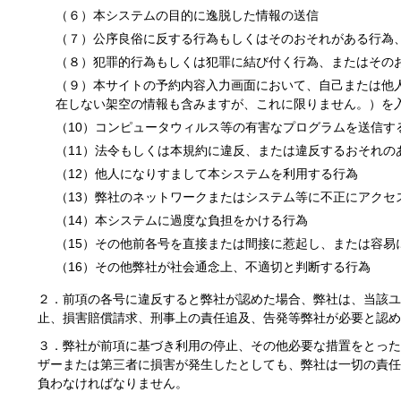
（６）本システムの目的に逸脱した情報の送信
（７）公序良俗に反する行為もしくはそのおそれがある行為
（８）犯罪的行為もしくは犯罪に結び付く行為、またはその
（９）本サイトの予約内容入力画面において、自己または他
在しない架空の情報も含みますが、これに限りません。）を
（10）コンピュータウィルス等の有害なプログラムを送信す
（11）法令もしくは本規約に違反、または違反するおそれの
（12）他人になりすまして本システムを利用する行為
（13）弊社のネットワークまたはシステム等に不正にアクセ
（14）本システムに過度な負担をかける行為
（15）その他前各号を直接または間接に惹起し、または容易
（16）その他弊社が社会通念上、不適切と判断する行為
２．前項の各号に違反すると弊社が認めた場合、弊社は、当該ユ
止、損害賠償請求、刑事上の責任追及、告発等弊社が必要と認め
３．弊社が前項に基づき利用の停止、その他必要な措置をとった
ザーまたは第三者に損害が発生したとしても、弊社は一切の責任
負わなければなりません。